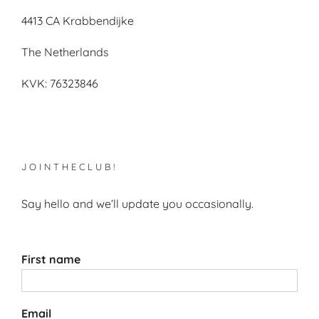
4413 CA Krabbendijke
The Netherlands
KVK: 76323846
J O I N T H E C L U B !
Say hello and we’ll update you occasionally.
First name
Email