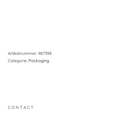
Artikelnummer:
987398
Categorie:
Packaging
C O N T A C T